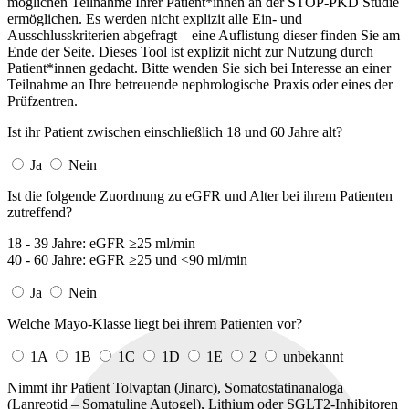
möglichen Teilnahme Ihrer Patient*innen an der STOP-PKD Studie
ermöglichen. Es werden nicht explizit alle Ein- und
Ausschlusskriterien abgefragt – eine Auflistung dieser finden Sie am
Ende der Seite. Dieses Tool ist explizit nicht zur Nutzung durch
Patient*innen gedacht. Bitte wenden Sie sich bei Interesse an einer
Teilnahme an Ihre betreuende nephrologische Praxis oder eines der
Prüfzentren.
Ist ihr Patient zwischen einschließlich 18 und 60 Jahre alt?
Ja
Nein
Ist die folgende Zuordnung zu eGFR und Alter bei ihrem Patienten
zutreffend?
18 - 39 Jahre: eGFR ≥25 ml/min
40 - 60 Jahre: eGFR ≥25 und <90 ml/min
Ja
Nein
Welche Mayo-Klasse liegt bei ihrem Patienten vor?
1A
1B
1C
1D
1E
2
unbekannt
Nimmt ihr Patient Tolvaptan (Jinarc), Somatostatinanaloga
(Lanreotid – Somatuline Autogel), Lithium oder SGLT2-Inhibitoren