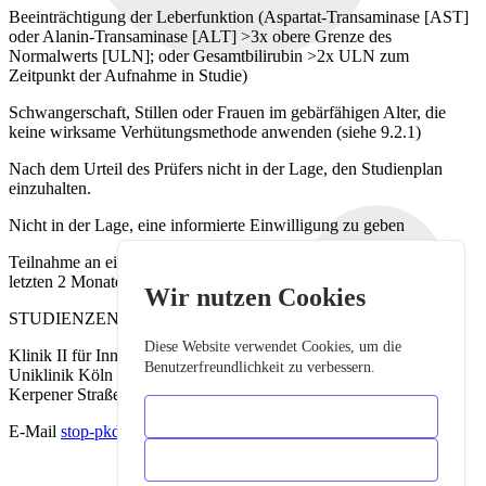
Beeinträchtigung der Leberfunktion (Aspartat-Transaminase [AST]
oder Alanin-Transaminase [ALT] >3x obere Grenze des
Normalwerts [ULN]; oder Gesamtbilirubin >2x ULN zum
Zeitpunkt der Aufnahme in Studie)
Schwangerschaft, Stillen oder Frauen im gebärfähigen Alter, die
keine wirksame Verhütungsmethode anwenden (siehe 9.2.1)
Nach dem Urteil des Prüfers nicht in der Lage, den Studienplan
einzuhalten.
Nicht in der Lage, eine informierte Einwilligung zu geben
Teilnahme an einer anderen klinischen Interventionsstudie in den
letzten 2 Monaten
Wir nutzen Cookies
STUDIENZENTRALE NEPHROLOGIE KÖLN
Diese Website verwendet Cookies, um die
Klinik II für Innere Medizin
Benutzerfreundlichkeit zu verbessern.
Uniklinik Köln
Kerpener Straße 62 • 50937 Köln
Nur notwendige
E-Mail
stop-pkd-kontakt@uk-koeln.de
Alles akzeptieren