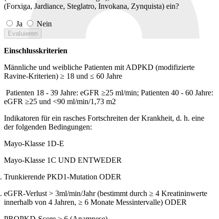
(Forxiga, Jardiance, Steglatro, Invokana, Zynquista) ein?
Ja
Nein
Evaluieren
Einschlusskriterien
Männliche und weibliche Patienten mit ADPKD (modifizierte
Ravine-Kriterien) ≥ 18 und ≤ 60 Jahre
Patienten 18 - 39 Jahre: eGFR ≥25 ml/min; Patienten 40 - 60 Jahre:
eGFR ≥25 und <90 ml/min/1,73 m2
Indikatoren für ein rasches Fortschreiten der Krankheit, d. h. eine
der folgenden Bedingungen:
Mayo-Klasse 1D-E
Mayo-Klasse 1C UND ENTWEDER
Trunkierende PKD1-Mutation ODER
eGFR-Verlust > 3ml/min/Jahr (bestimmt durch ≥ 4 Kreatininwerte
innerhalb von 4 Jahren, ≥ 6 Monate Messintervalle) ODER
PROPKD-Score > 6 (Anamnese)