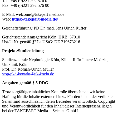
Tel.: +49 (0)221 292 576 0
Fax: +49 (0)221 292 576 90
E-Mail: welcome@takepart-media.de
Web:
https://takepart-media.de/
Geschäftsführung: PD Dr. med. Jens Ulrich Rüffer
Gerichtsstand: Amtsgericht Köln, HRB: 37010
Ust-Id Nr. gemäß §27 a UStG: DE 219673216
Projekt-/Studienleitung
Studienzentrale Nephrologie Köln, Klinik II für Innere Medizin,
Uniklinik Köln
Prof. Dr. Roman-Ulrich Müller
stop-pkd-kontakt@uk-koeln.de
Angaben gemäß § 5 DDG
Trotz sorgfältiger inhaltlicher Kontrolle übernehmen wir keine
Haftung für die Inhalte externer Links. Für den Inhalt der verlinkten
Seiten sind ausschließlich deren Betreiber verantwortlich. Copyright
und Verantwortlichkeit für den Inhalt dieser Internetpräsenz liegen
bei der TAKEPART Media + Science GmbH.